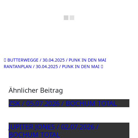
Beitragsnavigation
BUTTERWEGGE / 30.04.2025 / PUNK IN DEN MAI
RANTANPLAN / 30.04.2025 / PUNK IN DEN MAI
Ähnlicher Beitrag
ZSK / 05.07.2026 / BOCHUM TOTAL
JUPITER JONES / 02.07.2026 /
BOCHUM TOTAL