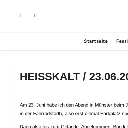
Zum
Inhalt
springen
Startseite
Fest
HEISSKALT / 23.06.2
Am 23. Juni habe ich den Abend in Münster beim JuWi-Fest mitten in der Stadt verbracht. Es war auch mal wieder Send (die dreimal im Jahr sattfindende Kirmes
in der Fahrradstadt), also erst einmal Parkplatz s
Dann also los zum Gelände. Angekommen, Bändchen