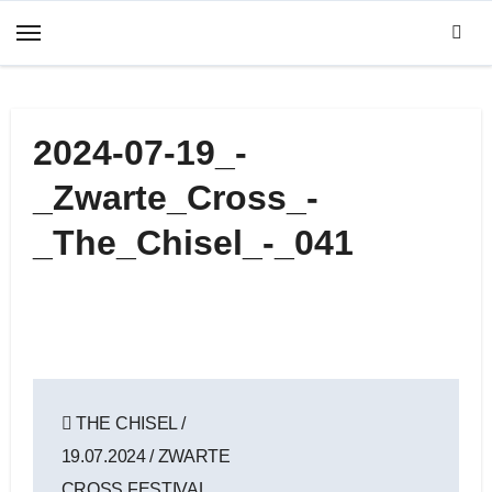
Zum
Inhalt
springen
2024-07-19_-
_Zwarte_Cross_-
_The_Chisel_-_041
Beitragsnavigation
THE CHISEL /
19.07.2024 / ZWARTE
CROSS FESTIVAL