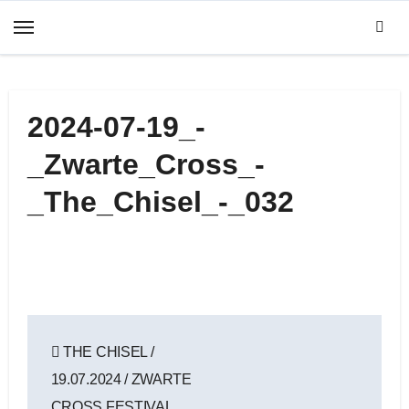
Zum
Inhalt
springen
2024-07-19_-
_Zwarte_Cross_-
_The_Chisel_-_032
Beitragsnavigation
THE CHISEL /
19.07.2024 / ZWARTE
CROSS FESTIVAL