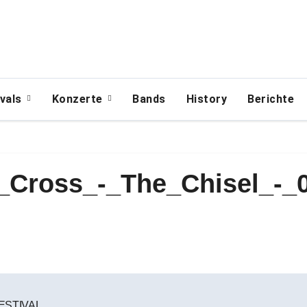
ivals
Konzerte
Bands
History
Berichte
_Cross_-_The_Chisel_-_
FESTIVAL