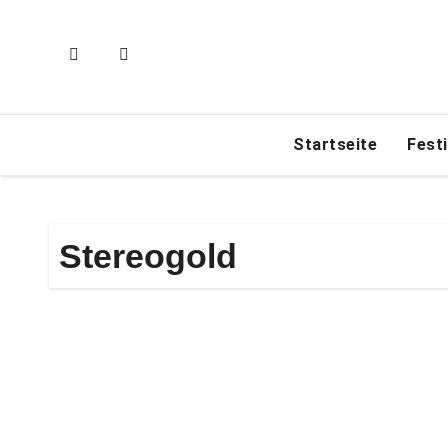
Zum
Inhalt
springen
Startseite
Fest
Stereogold