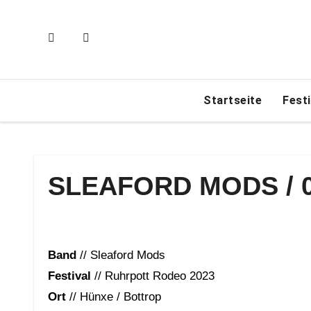
Zum
Inhalt
springen
Startseite
Fest
SLEAFORD MODS / 0
Band
// Sleaford Mods
Festival
// Ruhrpott Rodeo 2023
Ort
// Hünxe / Bottrop