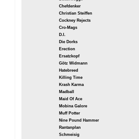
Chefdenker
Christian Steiffen
Cockney Rejects
Cro-Mags
D.I.
Die Dorks
Erection
Ersatzkopf
Götz Widmann
Hatebreed
Killing Time
Krash Karma
Madball
Maid Of Ace
Mobina Galore
Muff Potter
Nine Pound Hammer
Rantanplan
Schmeisig