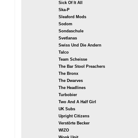
Sick Of It All
Ska-P
Sleaford Mods
Sodom
Sondaschule
Svetlanas
Swiss Und Die Andern
Talco
Team Scheisse
The Bar Stool Preachers
The Bronx
The Dwarves
The Headlines
Turbobier
Two And A Half Girl
UK Subs
Upright Citizens
Verstörte Becker
WIZO
Wonk Unit