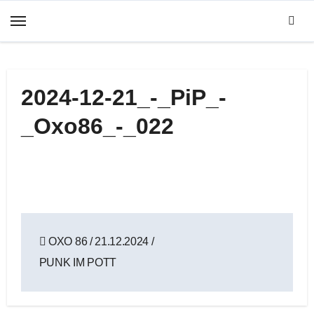
Zum
Inhalt
springen
2024-12-21_-_PiP_-
_Oxo86_-_022
Beitragsnavigation
OXO 86 / 21.12.2024 /
PUNK IM POTT