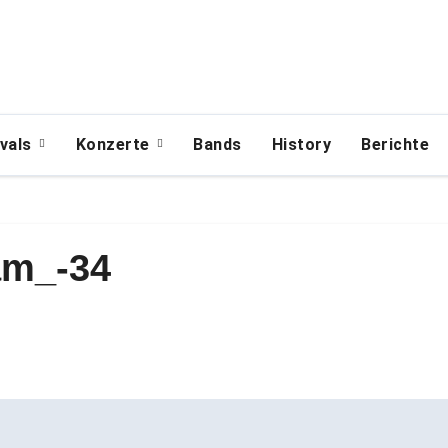
ivals
Konzerte
Bands
History
Berichte
am_-34