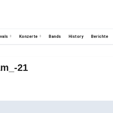
ivals
Konzerte
Bands
History
Berichte
am_-21