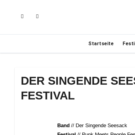
Zum
Inhalt
springen
Startseite
Fest
DER SINGENDE SEES
FESTIVAL
Band
// Der Singende Seesack
Festival
// Punk Meets People Fes