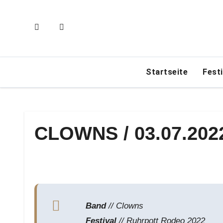
Zum
Inhalt
springen
Startseite
Fest
CLOWNS / 03.07.20
Band
// Clowns
Festival
// Ruhrpott Rodeo 2022