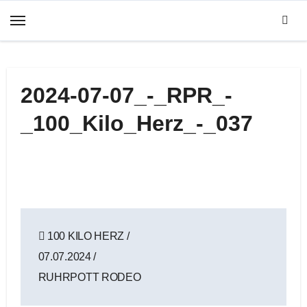
Zum
Inhalt
springen
2024-07-07_-_RPR_-
_100_Kilo_Herz_-_037
Beitragsnavigation
100 KILO HERZ /
07.07.2024 /
RUHRPOTT RODEO