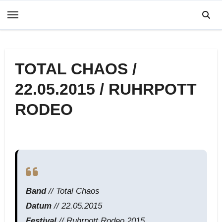
Zum
Inhalt
springen
TOTAL CHAOS /
22.05.2015 / RUHRPOTT
RODEO
Band
// Total Chaos
Datum
// 22.05.2015
Festival
// Ruhrpott Rodeo 2015