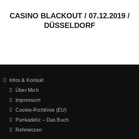
CASINO BLACKOUT / 07.12.2019 /
DÜSSELDORF
Infos & Kontakt
Über Mich
Impressum
Cookie-Richtlinie (EU)
Punkadelic – Das Buch
Referenzen