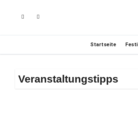
Zum
Inhalt
springen
Startseite
Fest
Veranstaltungstipps